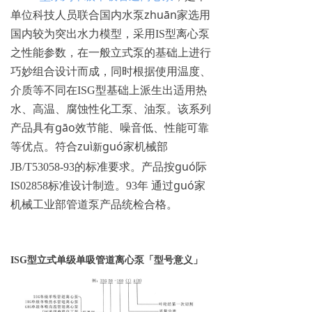
zhuān
单位科技人员联合国内水泵
家选用
突出
国内较为
水力模型，采用IS型离心泵
之性能参数，在一般立式泵的基础上进行
巧妙组合设计而成，同时根据使用温度、
介质等不同在ISG型基础上派生出适用热
水、高温、腐蚀性化工泵、油泵。该系列
gāo
产品具有
效节能、噪音低、性能可靠
zuì
guó
等优点。符合
家机械部
新
guó
JB/T53058-93的标准要求。产品按
际
guó
IS02858标准设计制造。93年 通过
家
机械工业部管道泵产品统检合格。
ISG型立式单级单吸管道离心泵
「
型号意义
」