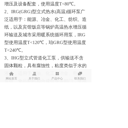
增压及设备配套，使用温度T<80℃。
2、IRG(GRG)型立式热水(高温)循环泵广
泛适用于：能源、冶金、化工、纺织、造
纸，以及宾馆饭店等锅炉高温热水增压循
环输送及城市采用暖系统循环用泵，IRG
型使用温度T<120℃，珀GRG型使用温度
T<240℃。
3、IHG型立式管道化工泵，供输送不含
固体颗粒，具有腐蚀性，粘度类似于水的
液体，适用于石油、化工、冶金、电力、
낀
끉
넒

网站首页
关于我们
产品中心
联系我们
造纸、食品制药和合成纤维等部门，使用
温度为20℃~+120℃。
4、YG型立式管道油泵，供输送汽油、煤
油、柴油等石油产品，被输送介质温度
为-20℃~+120℃。