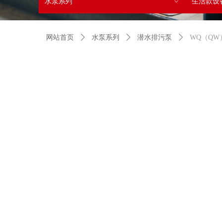
水泵系列
生活款设
ꀁ
网站首页
ꄲ
水泵系列
ꄲ
潜水排污泵
ꄲ
WQ（Q