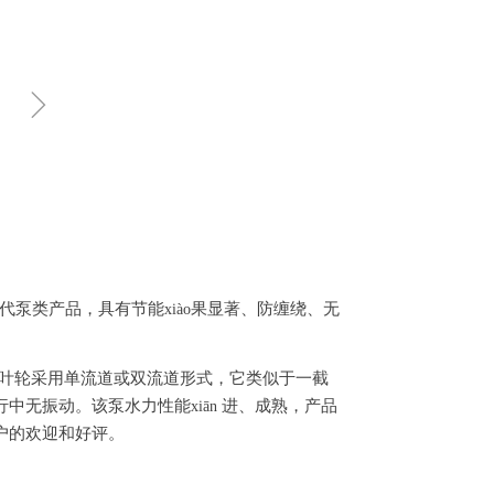
ꁇ
代泵类产品，具有节能
果显著、防缠绕、无
xiào
叶轮采用单流道或双流道形式，它类似于一截
行中无振动。
该泵水力性能
进、成熟，产品
xiān
户的欢迎和好评。