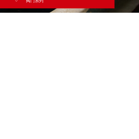
阀门系列
ꀁ