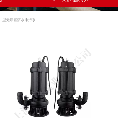
备
水泵配套控制柜
ꀁ
W）型无堵塞潜水排污泵