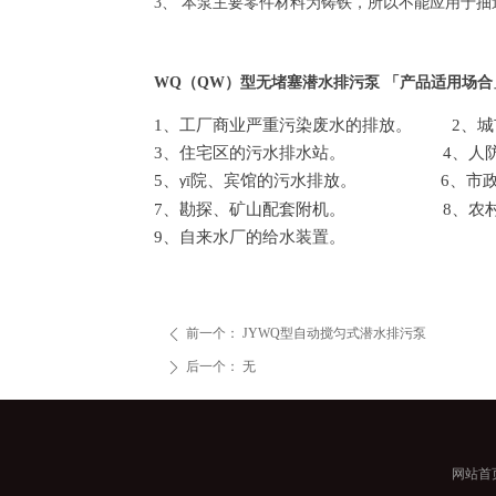
3、 本泵主要零件材料为铸铁，所以不能应用于
WQ（QW）
型无堵塞潜水排污泵
「
产品适用场合
1
、工厂商业严重污染废水的排放。
2
、城
3
、住宅区的污水排水站。
4
、人
5
、
院、宾馆的污水排放。
6
、市
ī
y
7
、勘探、矿山配套附机。
8
、农
9
、自来水厂的给水装置。
前一个：
JYWQ型自动搅匀式潜水排污泵
ꄴ
后一个：
无
ꄲ
网站首