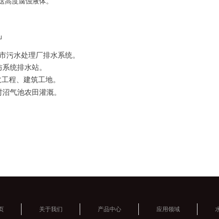
抽送高度腐蚀液体。
」
市污水处理厂排水系统。
防系统排水站。
政工程、建筑工地。
村沼气池农田灌溉。
页
关于我们
产品中心
应用领域