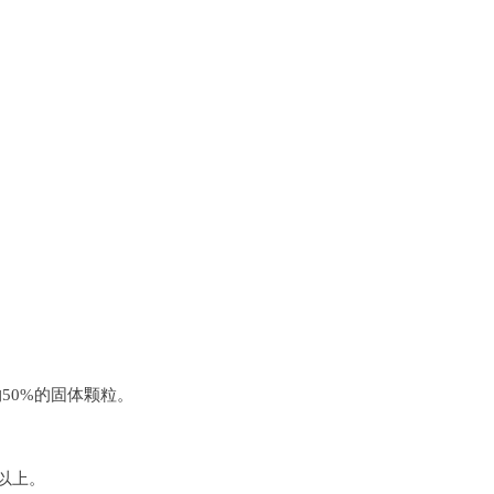
约
50%
的固体颗粒。
以上。