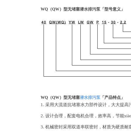
WQ（QW）
型无堵塞潜水排污泵
「
型号意义
」
WQ（QW）
型无堵塞
潜水排污泵
「
产品特点
」
1.
采用大流道抗堵塞水力部件设计，大大提高
2.
设计合理，配套电机合理，效率高，节能
xià
3.
机械密封采用双道串联密封，材质为硬质耐