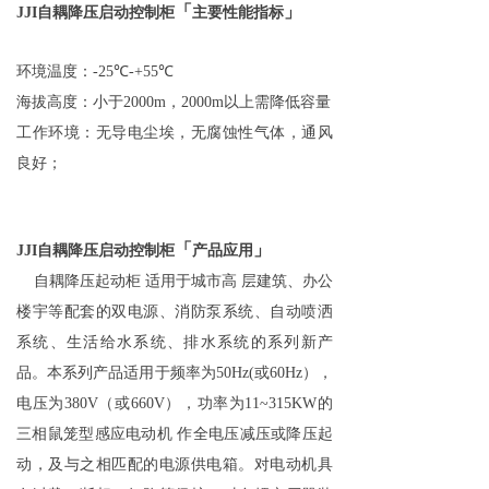
「
」​​​​​​​
JJI
自耦降压启动控制柜
主要性能指标
环境温度：
-25
℃
-+55
℃
海拔高度：小于
2000m
，
2000m
以上需降低容量
工作环境：无导电尘埃，无腐蚀性气体，通风
良好；
「
」​​​​​​​
JJI
自耦降压启动控制柜
产品应用
自耦降压起动柜
适用于城市高
层建筑、办公
楼宇等配套的双电源、消防泵系统、自动喷洒
系统、生活给水系统、排水系统的系列新产
品。本系列产品适用于频率为
50Hz(
或
60Hz
），
电压为
380V
（或
660V
），功率为
11~315KW
的
三相鼠笼型感应电动机 作全电压减压或降压起
动，及与之相匹配的电源供电箱。对电动机具