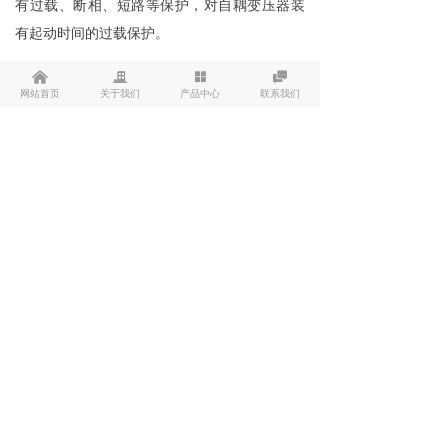
有过载、断相、短路等保护，对自耦变压器装
有起动时间的过载保护。
낀
끉
넒

网站首页
关于我们
产品中心
联系我们
「
」​​​​​​​
JJI
自耦降压启动控制柜
运行环境
1. 供电电源：市电、自备电网、柴油发电机
组；三相交流
380V,
（
-10%
，
+15%),50HZ
2. 适用电机：一般鼠笼型异步电机
3. 起动频率：可作频繁起动，建议每小时不超
过
20
次
4. 防护等级：
IP41
或
IP20
5. 环境条件
:
海拔不超过
2000
米（超过
2000
米
应降容使用）、环境温度在
-25
℃
--- +40
℃之
间、相对湿度不超过
95%
，无露。振动小于
0.5G
。