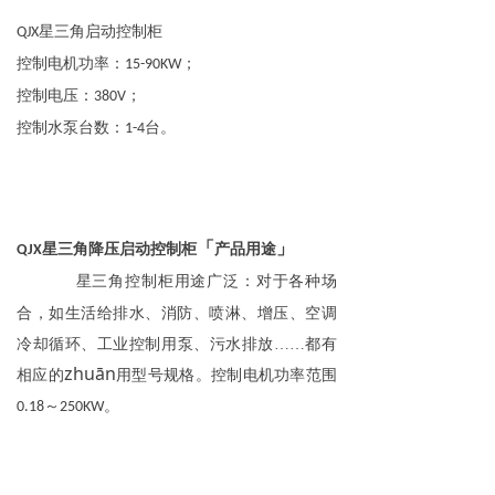
星三角启动控制柜
QJX
控制电机功率：
；
15-90KW
控制电压：
；
380V
控制水泵台数：
台。
1-4
「
」​​​​​​​
星三角
降压
启动控制柜
产品用途
QJX
用途广泛：对于各种场
星三角控制柜
合，如生活给排水、消防、喷淋、增压、空调
冷却循环、工业控制用泵、污水排放……都有
zhuān
相应的
用型号规格。控制电机功率范围
～
。
0.18
250KW