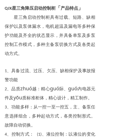
「
」​​​​​​​​​​​​​​
星三角
降压
启动控制柜
产品特点
QJX
星三角启动控制柜具有过载、短路、缺相
保护以及泵体漏水，电机超温及漏电等多种保
护功能及齐全的状态显示，并具备单泵及多泵
控制工作模式，多种主备泵切换方式及各类起
动方式。
、具备过流、过压、欠压、缺相保护及事故报
1
警功能
zhuó
guó
guó
、品质
越：精心
际、
内电器元
2
yōu
件及
质标准柜体，精心设计，精工制作。
、功能多样：从一控一至一控五，主、备泵任
3
意选择组合，多种起动方式，各类控制形式。
故障自动切换。
、控制方式：
、液位控制：以液位的变化
4
(1)