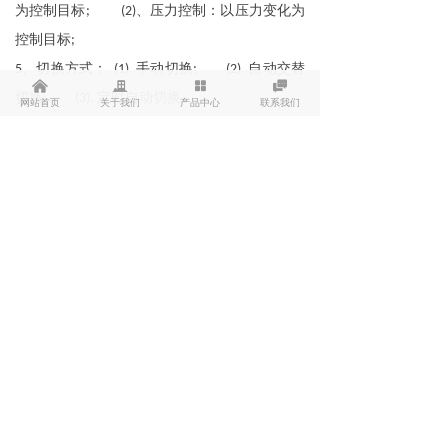
为控制目标
、压力控制：以压力变化为
;
(2)
控制目标
;
、切换方式：
手动切换
自动交替
5
(1)
.
;
(2)
.
낀
끉
넒

切换
定时自动切换。
;
(3)
.
网站首页
关于我们
产品中心
联系我们
、启动方式：星
三角降压启动：启动时电机
6
-
定子绕组接为“
形以减少每相绕组所承受的电
Y"
压和电流，运行时电机定子绕组还原
为“△”形。
、起动性能：
7
、起动电机时是为
接法，这时电动机锭子绕
(1)
Y
组所受的电压在起动已降低到额定电压的
此时的起动电流只是电动机额定电流的
57.7%,
。起动后转速增至额定转速
时，转换
1/3
80%
成“△”形接法运行，转换时间由时间继电器进